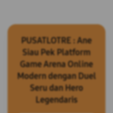
PUSATLOTRE : Ane
Siau Pek Platform
Game Arena Online
Modern dengan Duel
Seru dan Hero
Legendaris