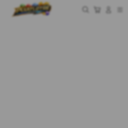
Skip
to
Cari
Troli
Login
Navigation
content