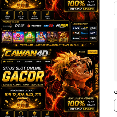
Open
media
3
in
modal
Q