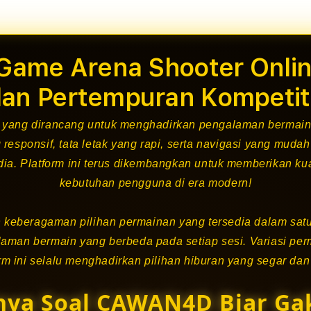
media
9
in
modal
ame Arena Shooter Onlin
an Pertempuran Kompetit
l yang dirancang untuk menghadirkan pengalaman bermain 
responsif, tata letak yang rapi, serta navigasi yang 
dia. Platform ini terus dikembangkan untuk memberikan kua
kebutuhan pengguna di era modern!
keberagaman pilihan permainan yang tersedia dalam satu
aman bermain yang berbeda pada setiap sesi. Variasi per
rm ini selalu menghadirkan pilihan hiburan yang segar dan
anya Soal CAWAN4D Biar Ga