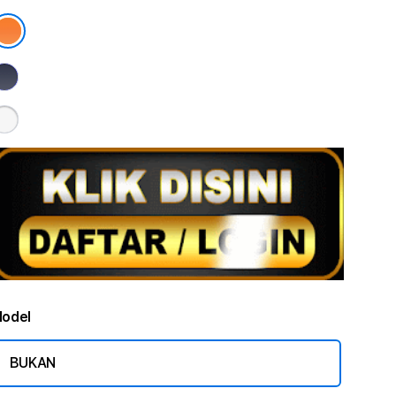
odel
BUKAN