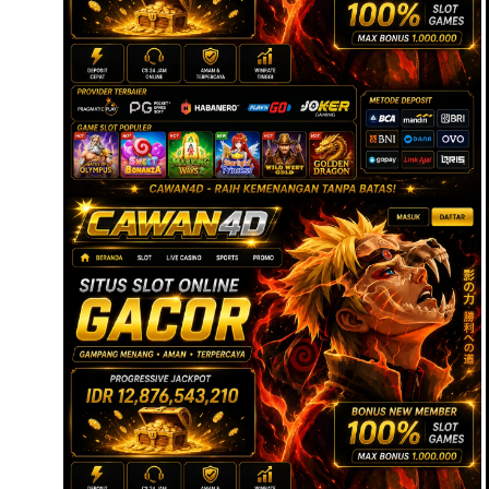
Open
media
2
in
modal