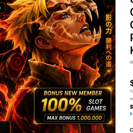
S
T
o
$
P
C