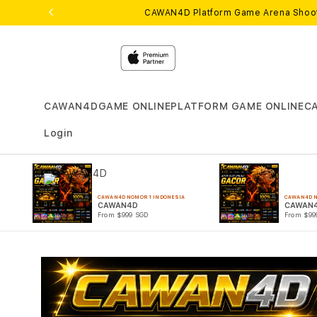
CAWAN4D Platform Game Arena Shoote
CAWAN4D
GAME ONLINE
PLATFORM GAME ONLINE
C
Login
CAWAN4D NOMOR 1 INDONESIA
CAWAN4D N
CAWAN4D
CAWAN4
From $999 SGD
From $99
Skip to
product
information