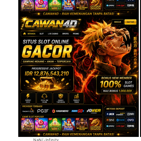
Open
media
6
in
modal
Open
of
NaN
/
-Infinity