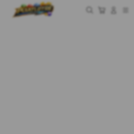
Skip
to
Cari
Troli
Login
Navigation
content