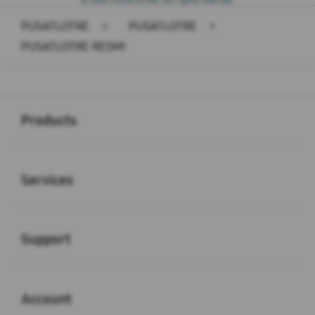
© 2026 PUSATLOTRE. All rights reserved.
PUSATLOTRE
>
PUSATLOTRE
>
PUSATLOTRE RESMI
Buka
Footer Navigation
Products
Buka
Services
Buka
Support
Buka
Account