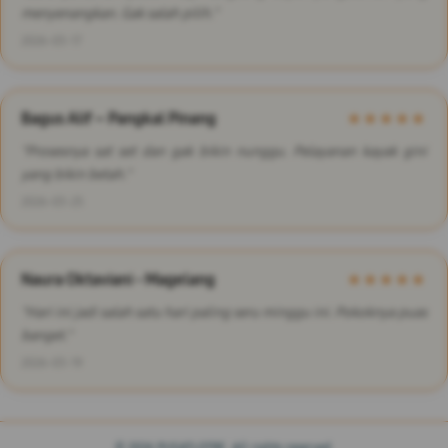
menyenangkan. Gak salah pilih."
2026-03-17
Bagus Alif – Pangkal Pinang
★★★★★
"Prosesnya sat set dan gak bikin nunggu. Pelayanan kayak gini
yang bikin betah."
2026-03-25
Naura Oktaviani - Magelang
★★★★★
"Hari ini jadi salah satu hari paling seru minggu ini. Pokoknya puas
banget."
2026-03-19