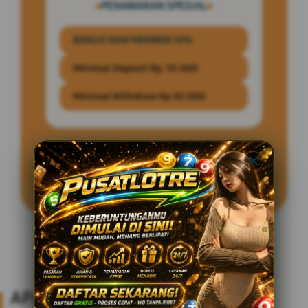
PENAWARAN SPESIAL
BONUS NEW MEMBER 10%
Minimal Deposit Rp. 10.000
Minimal Withdraw Rp 50.000
LOGIN
DAFTAR
Layer Popup Close
APA KATA MEREKA? REVIEW